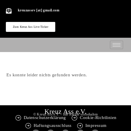
kreuzassev [at] gmail.com
Zum Kreuz Ass Live-Ticker
Es konnte leider nichts gefunden werden.
Kreuz Ass e.V.
© Kreuz Ass e.V. – alle Rechte vorbehalten
Datenschutzerklärung
Cookie-Richtlinien
Haftungsausschluss
Impressum