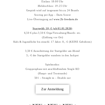
Einlass: 18:00 Uhr
Meldeschluss: 19:25 Uhr
Gespielt wird auf insgesamt bis zu 24 Boards
Scoring per App – Darts Scorer
Live-Übertragung auf
www.2k-livedarts.de
Startgeld: 10,-€ (ab 01.01.2026)
6,50 € plus 3,50 € Orga/Verwaltung/Boards etc.
(Zahlung vor Ort)
Kids & Jugendliche bis einschl. 17 Jahre: 8,- € (KEINE Gebühren)
3,50 € Ausschüttung der Startgelder am Abend
3,- € der Startgelder wandern in den Jackpot
Spielmodus:
Gruppenphase mit anschließendem Single KO
(Haupt- und Trostrunde)
501 – Straight in – Double out
Zur Anmeldung