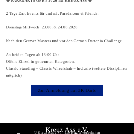
🎯 PARADARTS OPEN 2026 IM KREUZ ASS 🎯
2 Tage Dart Events für und mit Paradartern & Friends.
Dienstag/Mittwoch: 23.06. & 24.06.2026
Nach den German Masters und vor den German Dartopia Challenge.
An beiden Tagen ab 13:00 Uhr
Offene Einzel in getrennten Kategorien.
Classic Standing – Classic Wheelchair – Inclusio (weitere Disziplinen
möglich)
Zur Anmeldung auf 3K Darts
Kreuz Ass e.V.
© Kreuz Ass e.V. – alle Rechte vorbehalten